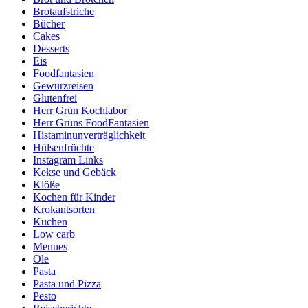
Brotaufstriche
Bücher
Cakes
Desserts
Eis
Foodfantasien
Gewürzreisen
Glutenfrei
Herr Grün Kochlabor
Herr Grüns FoodFantasien
Histaminunverträglichkeit
Hülsenfrüchte
Instagram Links
Kekse und Gebäck
Klöße
Kochen für Kinder
Krokantsorten
Kuchen
Low carb
Menues
Öle
Pasta
Pasta und Pizza
Pesto