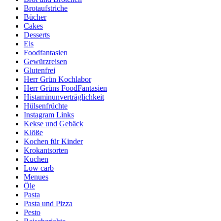
Brotaufstriche
Bücher
Cakes
Desserts
Eis
Foodfantasien
Gewürzreisen
Glutenfrei
Herr Grün Kochlabor
Herr Grüns FoodFantasien
Histaminunverträglichkeit
Hülsenfrüchte
Instagram Links
Kekse und Gebäck
Klöße
Kochen für Kinder
Krokantsorten
Kuchen
Low carb
Menues
Öle
Pasta
Pasta und Pizza
Pesto