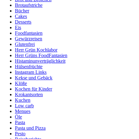
Brotaufstriche
Bücher
Cakes
Desserts
Eis
Foodfantasien
Gewürzreisen
Glutenfrei
Herr Grün Kochlabor
Herr Grüns FoodFantasien
Histaminunverträglichkeit
Hülsenfrüchte
Instagram Links
Kekse und Gebäck
Klöße
Kochen für Kinder
Krokantsorten
Kuchen
Low carb
Menues
Öle
Pasta
Pasta und Pizza
Pesto