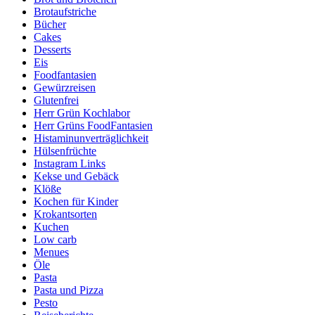
Brotaufstriche
Bücher
Cakes
Desserts
Eis
Foodfantasien
Gewürzreisen
Glutenfrei
Herr Grün Kochlabor
Herr Grüns FoodFantasien
Histaminunverträglichkeit
Hülsenfrüchte
Instagram Links
Kekse und Gebäck
Klöße
Kochen für Kinder
Krokantsorten
Kuchen
Low carb
Menues
Öle
Pasta
Pasta und Pizza
Pesto