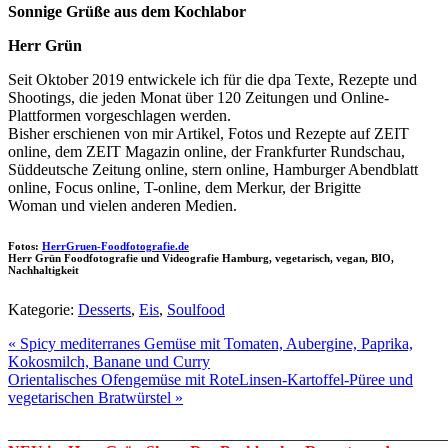
Sonnige Grüße aus dem Kochlabor
Herr Grün
Seit Oktober 2019 entwickele ich für die dpa Texte, Rezepte und
Shootings, die jeden Monat über 120 Zeitungen und Online-
Plattformen vorgeschlagen werden.
Bisher erschienen von mir Artikel, Fotos und Rezepte auf ZEIT
online, dem ZEIT Magazin online, der Frankfurter Rundschau,
Süddeutsche Zeitung online, stern online, Hamburger Abendblatt
online, Focus online, T-online, dem Merkur, der Brigitte
Woman und vielen anderen Medien.
Fotos:
HerrGruen-Foodfotografie.de
Herr Grün Foodfotografie und Videografie Hamburg, vegetarisch, vegan, BIO,
Nachhaltigkeit
Kategorie:
Desserts
,
Eis
,
Soulfood
« Spicy mediterranes Gemüse mit Tomaten, Aubergine, Paprika,
Kokosmilch, Banane und Curry
Orientalisches Ofengemüse mit RoteLinsen-Kartoffel-Püree und
vegetarischen Bratwürstel »
_______________________________________________________