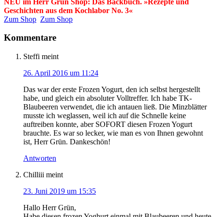
NEU im Herr Grün Shop: Das Backbuch. »Rezepte und
Geschichten aus dem Kochlabor No. 3«
Zum Shop
Zum Shop
Kommentare
Steffi
meint
26. April 2016 um 11:24
Das war der erste Frozen Yogurt, den ich selbst hergestellt
habe, und gleich ein absoluter Volltreffer. Ich habe TK-
Blaubeeren verwendet, die ich antauen ließ. Die Minzblätter
musste ich weglassen, weil ich auf die Schnelle keine
auftreiben konnte, aber SOFORT diesen Frozen Yogurt
brauchte. Es war so lecker, wie man es von Ihnen gewohnt
ist, Herr Grün. Dankeschön!
Antworten
Chilliii
meint
23. Juni 2019 um 15:35
Hallo Herr Grün,
Habe diesen frozen Yoghurt einmal mit Blaubeeren und heute