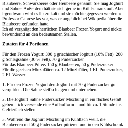
Blaubeere, Schwarzbeere oder Heubeere genannt. Sie mag Joghurt
und Sahne. Außerdem hält sie sich gerne im Kühlschrank auf. Aber
irgendwann wird es ihr zu kalt und sie möchte gegessen werden.«
Professor Caprese las vor, was er angeblich bei Wikipedia über die
Blaubeere gefunden hatte.
Ich aß vergnügt den herrlichen Blaubeer Frozen Yogurt und nickte
bewundernd an den bedeutsamen Stellen.
Zutaten für 4 Portionen
Für den Frozen Yogurt: 300 g griechischer Joghurt (10% Fett), 200
g Schlagsahne (30 % Fett), 70 g Puderzucker
Für das Blaubeer-Püree: 150 g Blaubeeren, 50 g Puderzucker
Für die geeisten Minzblätter: ca. 12 Minzblätter, 1 EL Puderzucker,
2 EL Wasser
1. Für den Frozen Yogurt den Joghurt mit 70 g Puderzucker gut
verquirlen. Die Sahne steif schlagen und unterheben.
2. Die Joghurt-Sahne-Puderzucker-Mischung in ein flaches Gefäß
geben – ich verwende eine Auflaufform – und für ca. 1 Stunde ins
Gefrierfach stellen.
3. Während die Joghurt-Mischung im Kühlfach weilt, die
Blaubeeren mit 50 g Puderzucker pürieren und in den Kühlschrank