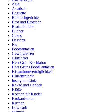
Asia
Asiatisch
Baguette
Bärlauchgerichte
Brot und Brötchen
Brotaufstriche
Bücher
Cakes
Desserts
Eis
Foodfantasien
Gewürzreisen
Glutenfrei
Herr Grün Kochlabor
Herr Grüns FoodFantasien
Histaminunverträglichkeit
Hülsenfrüchte
Instagram Links
Kekse und Gebäck
Klöße
Kochen für Kinder
Krokantsorten
Kuchen
Low carb