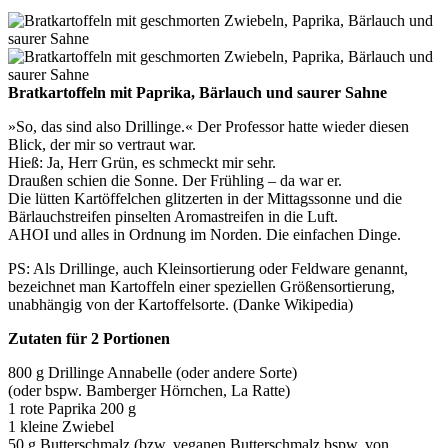
Bratkartoffeln mit Paprika, Bärlauch und saurer Sahne
»So, das sind also Drillinge.« Der Professor hatte wieder diesen
Blick, der mir so vertraut war.
Hieß: Ja, Herr Grün, es schmeckt mir sehr.
Draußen schien die Sonne. Der Frühling – da war er.
Die lütten Kartöffelchen glitzerten in der Mittagssonne und die
Bärlauchstreifen pinselten Aromastreifen in die Luft.
AHOI und alles in Ordnung im Norden. Die einfachen Dinge.
PS: Als Drillinge, auch Kleinsortierung oder Feldware genannt,
bezeichnet man Kartoffeln einer speziellen Größensortierung,
unabhängig von der Kartoffelsorte. (Danke Wikipedia)
Zutaten für 2 Portionen
800 g Drillinge Annabelle (oder andere Sorte)
(oder bspw. Bamberger Hörnchen, La Ratte)
1 rote Paprika 200 g
1 kleine Zwiebel
50 g Butterschmalz (bzw. veganen Butterschmalz bspw. von