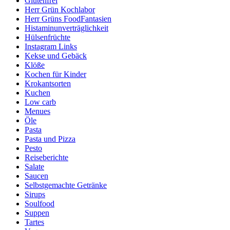
Glutenfrei
Herr Grün Kochlabor
Herr Grüns FoodFantasien
Histaminunverträglichkeit
Hülsenfrüchte
Instagram Links
Kekse und Gebäck
Klöße
Kochen für Kinder
Krokantsorten
Kuchen
Low carb
Menues
Öle
Pasta
Pasta und Pizza
Pesto
Reiseberichte
Salate
Saucen
Selbstgemachte Getränke
Sirups
Soulfood
Suppen
Tartes