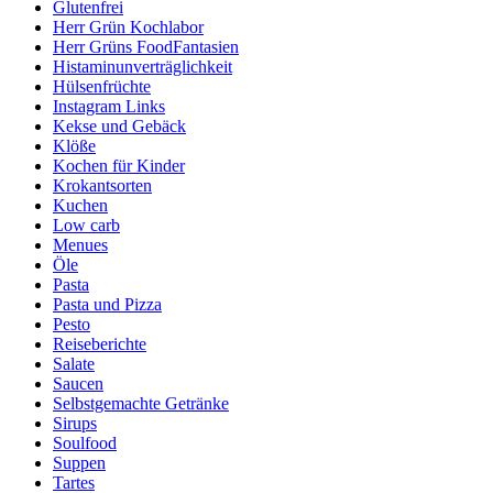
Glutenfrei
Herr Grün Kochlabor
Herr Grüns FoodFantasien
Histaminunverträglichkeit
Hülsenfrüchte
Instagram Links
Kekse und Gebäck
Klöße
Kochen für Kinder
Krokantsorten
Kuchen
Low carb
Menues
Öle
Pasta
Pasta und Pizza
Pesto
Reiseberichte
Salate
Saucen
Selbstgemachte Getränke
Sirups
Soulfood
Suppen
Tartes