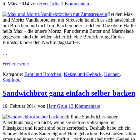
6. März 2014
von
Herr Grün
2 Kommentare
Bei den Max
und Moritz Vanillebrötchen mit Streuseln handelt es sich tatsächlich
um Brötchen und nicht um Kuchen oder Teilchen. Die obere Hälfte
heißt Max – die untere Moritz. Pur oder mit Butter und Marmelade
gegessen, sind die beiden sicherlich eine Bereicherung für das
Frühstück oder den Nachmittagskaffee.
…
Weiterlesen »
Kategorie:
Brot und Brötchen
,
Kekse und Gebäck
,
Kuchen
,
Soulfood
Sandwichbrot ganz einfach selber backen
19. Februar 2014
von
Herr Grün
13 Kommentare
Ich finde Sandwiches super.
Allerdings mag ich nicht, wenn sie sich so vollsaugen mit
Flüssigkeit und feucht sind oder zerbröseln. Deshalb habe ich ein
Sandwichbrot aus Sauerteig und Hefe gebacken. Es ist außen schön
kross und innen weich und fluffig – zerbröselt aber nicht. Genau so