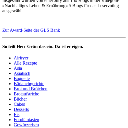
Insgesamt wurden von einer Jury aus 150 Blogs in der Kategorie
»Nachhaltiges Leben & Ernährung« 5 Blogs für das Leservoting
ausgewählt.
Zur Award-Seite der GLS Bank
So teilt Herr Grün das ein. Da ist er eigen.
Airfryer
Alle Rezepte
Asia
Asiatisch
Baguette
Bärlauchgerichte
Brot und Brötchen
Brotaufstriche
Bücher
Cakes
Desserts
Eis
Foodfantasien
Gewürzreisen