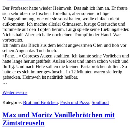
Der Professor hatte wieder Heimweh. Das sah ich ihm an. Er freute
sich sehr über die frischen Tortelloni, aber so eine richtige
Mittagsstimmung, wie wir sie sonst hatten, wollte einfach nicht
aufkommen. Ich machte allerlei Grimassen, lustige Geräusche und
trommelte auf den Töpfen herum. Luigi spielte seine Lieblingslieder.
Nichts half. Aber ich hatte noch einen Trumpf in der Hand. War
vorbereitet.
Ich nahm das Blech aus dem leicht angewärmen Ofen und hob vor
seinen Augen das Tuch hoch.
»Pane…« Capreses Augen strahlten. Ich kannte seine Vorlieben und
hatte lange herumgetüftelt. Außen kross und innen schön weich und
fluffig. Und nach Hefe sollten die kleinen Pastabrötchen duften. So
hatte er es sich immer gewünscht. In 12 Minuten waren sie fertig
gebacken. Heimweh ist natürlich heilbar.
…
Weiterlesen »
Kategorie:
Brot und Brötchen
,
Pasta und Pizza
,
Soulfood
Max und Moritz Vanillebrötchen mit
Zimtstreuseln