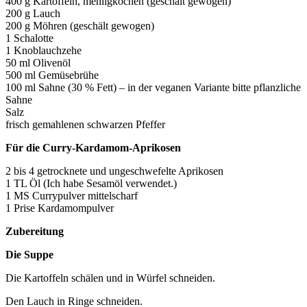
400 g Kartoffeln, mehligkochen (geschält gewogen)
200 g Lauch
200 g Möhren (geschält gewogen)
1 Schalotte
1 Knoblauchzehe
50 ml Olivenöl
500 ml Gemüsebrühe
100 ml Sahne (30 % Fett) – in der veganen Variante bitte pflanzliche
Sahne
Salz
frisch gemahlenen schwarzen Pfeffer
Für die Curry-Kardamom-Aprikosen
2 bis 4 getrocknete und ungeschwefelte Aprikosen
1 TL Öl (Ich habe Sesamöl verwendet.)
1 MS Currypulver mittelscharf
1 Prise Kardamompulver
Zubereitung
Die Suppe
Die Kartoffeln schälen und in Würfel schneiden.
Den Lauch in Ringe schneiden.