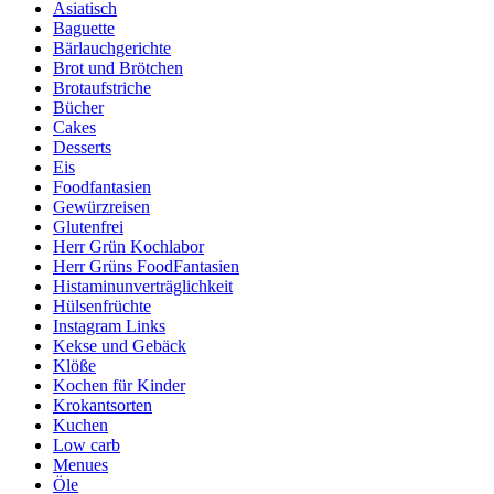
Asiatisch
Baguette
Bärlauchgerichte
Brot und Brötchen
Brotaufstriche
Bücher
Cakes
Desserts
Eis
Foodfantasien
Gewürzreisen
Glutenfrei
Herr Grün Kochlabor
Herr Grüns FoodFantasien
Histaminunverträglichkeit
Hülsenfrüchte
Instagram Links
Kekse und Gebäck
Klöße
Kochen für Kinder
Krokantsorten
Kuchen
Low carb
Menues
Öle