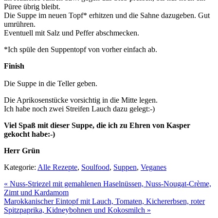
Püree übrig bleibt.
Die Suppe im neuen Topf* erhitzen und die Sahne dazugeben. Gut
umrühren.
Eventuell mit Salz und Peffer abschmecken.
*Ich spüle den Suppentopf von vorher einfach ab.
Finish
Die Suppe in die Teller geben.
Die Aprikosenstücke vorsichtig in die Mitte legen.
Ich habe noch zwei Streifen Lauch dazu gelegt:-)
Viel Spaß mit dieser Suppe, die ich zu Ehren von Kasper
gekocht habe:-)
Herr Grün
Kategorie:
Alle Rezepte
,
Soulfood
,
Suppen
,
Veganes
« Nuss-Striezel mit gemahlenen Haselnüssen, Nuss-Nougat-Crème,
Zimt und Kardamom
Marokkanischer Eintopf mit Lauch, Tomaten, Kichererbsen, roter
Spitzpaprika, Kidneybohnen und Kokosmilch »