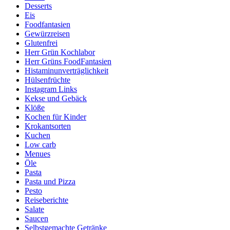
Desserts
Eis
Foodfantasien
Gewürzreisen
Glutenfrei
Herr Grün Kochlabor
Herr Grüns FoodFantasien
Histaminunverträglichkeit
Hülsenfrüchte
Instagram Links
Kekse und Gebäck
Klöße
Kochen für Kinder
Krokantsorten
Kuchen
Low carb
Menues
Öle
Pasta
Pasta und Pizza
Pesto
Reiseberichte
Salate
Saucen
Selbstgemachte Getränke