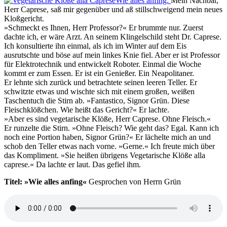
Wie alles anfing:
Mein Nachbar,
Herr Caprese, saß mir gegenüber und aß stillschweigend mein neues
Kloßgericht.
»Schmeckt es Ihnen, Herr Professor?« Er brummte nur. Zuerst
dachte ich, er wäre Arzt. An seinem Klingelschild steht Dr. Caprese.
Ich konsultierte ihn einmal, als ich im Winter auf dem Eis
ausrutschte und böse auf mein linkes Knie fiel. Aber er ist Professor
für Elektrotechnik und entwickelt Roboter. Einmal die Woche
kommt er zum Essen. Er ist ein Genießer. Ein Neapolitaner.
Er lehnte sich zurück und betrachtete seinen leeren Teller. Er
schwitzte etwas und wischte sich mit einem großen, weißen
Taschentuch die Stirn ab. »Fantastico, Signor Grün. Diese
Fleischklößchen. Wie heißt das Gericht?« Er lachte.
»Aber es sind vegetarische Klöße, Herr Caprese. Ohne Fleisch.«
Er runzelte die Stirn. »Ohne Fleisch? Wie geht das? Egal. Kann ich
noch eine Portion haben, Signor Grün?« Er lächelte mich an und
schob den Teller etwas nach vorne. »Gerne.« Ich freute mich über
das Kompliment. »Sie heißen übrigens Vegetarische Klöße alla
caprese.« Da lachte er laut. Das gefiel ihm.
Titel: »Wie alles anfing«
Gesprochen von Herrn Grün