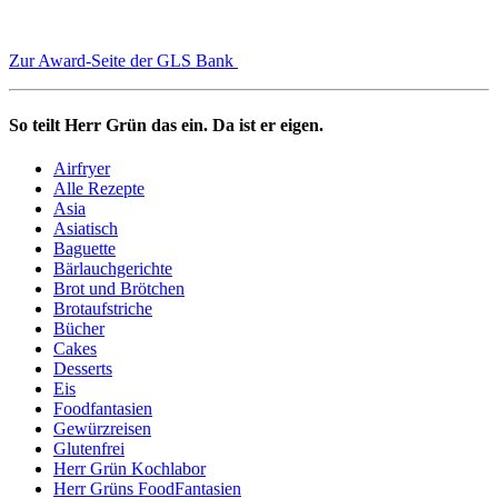
Zur Award-Seite der GLS Bank
So teilt Herr Grün das ein. Da ist er eigen.
Airfryer
Alle Rezepte
Asia
Asiatisch
Baguette
Bärlauchgerichte
Brot und Brötchen
Brotaufstriche
Bücher
Cakes
Desserts
Eis
Foodfantasien
Gewürzreisen
Glutenfrei
Herr Grün Kochlabor
Herr Grüns FoodFantasien