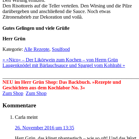
Den Wirsing erhitzen.
Den Risottoreis auf die Teller verteilen. Den Wirsing und die Pilze
darübergeben und anschließend die Sauce. Noch etwas
Zitronenabrieb zur Dekoration und voilà.
Gutes Gelingen und viele Grüße
Herr Grün
Kategorie:
Alle Rezepte
,
Soulfood
« »Nico« – Der Likörwein zum Kochen – von Herrn Grün
Laugenknödel mit Bärlauchsauce und Spargel vom Kohlrabi »
_______________________________________________________
NEU im Herr Grün Shop: Das Backbuch. »Rezepte und
Geschichten aus dem Kochlabor No. 3«
Zum Shop
Zum Shop
Kommentare
Carla
meint
26. November 2016 um 13:35
Herr Grün, das klingt phantastisch – wie so oft! Und das Wort