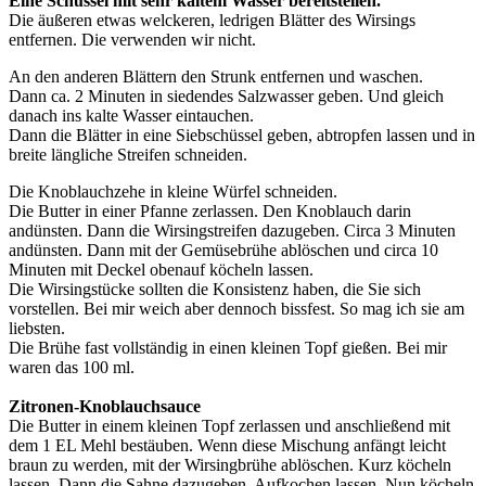
Eine Schüssel mit sehr kaltem Wasser bereitstellen.
Die äußeren etwas welckeren, ledrigen Blätter des Wirsings
entfernen. Die verwenden wir nicht.
An den anderen Blättern den Strunk entfernen und waschen.
Dann ca. 2 Minuten in siedendes Salzwasser geben. Und gleich
danach ins kalte Wasser eintauchen.
Dann die Blätter in eine Siebschüssel geben, abtropfen lassen und in
breite längliche Streifen schneiden.
Die Knoblauchzehe in kleine Würfel schneiden.
Die Butter in einer Pfanne zerlassen. Den Knoblauch darin
andünsten. Dann die Wirsingstreifen dazugeben. Circa 3 Minuten
andünsten. Dann mit der Gemüsebrühe ablöschen und circa 10
Minuten mit Deckel obenauf köcheln lassen.
Die Wirsingstücke sollten die Konsistenz haben, die Sie sich
vorstellen. Bei mir weich aber dennoch bissfest. So mag ich sie am
liebsten.
Die Brühe fast vollständig in einen kleinen Topf gießen. Bei mir
waren das 100 ml.
Zitronen-Knoblauchsauce
Die Butter in einem kleinen Topf zerlassen und anschließend mit
dem 1 EL Mehl bestäuben. Wenn diese Mischung anfängt leicht
braun zu werden, mit der Wirsingbrühe ablöschen. Kurz köcheln
lassen. Dann die Sahne dazugeben. Aufkochen lassen. Nun köcheln