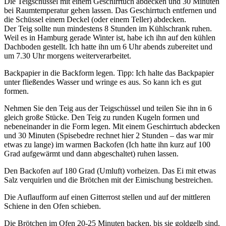
Die Teigschüssel mit einem Geschirrtuch abdecken und 30 Minuten
bei Raumtemperatur gehen lassen. Das Geschirrtuch entfernen und
die Schüssel einem Deckel (oder einem Teller) abdecken.
Der Teig sollte nun mindestens 8 Stunden im Kühlschrank ruhen.
Weil es in Hamburg gerade Winter ist, habe ich ihn auf den kühlen
Dachboden gestellt. Ich hatte ihn um 6 Uhr abends zubereitet und
um 7.30 Uhr morgens weiterverarbeitet.
Backpapier in die Backform legen. Tipp: Ich halte das Backpapier
unter fließendes Wasser und wringe es aus. So kann ich es gut
formen.
Nehmen Sie den Teig aus der Teigschüssel und teilen Sie ihn in 6
gleich große Stücke. Den Teig zu runden Kugeln formen und
nebeneinander in die Form legen. Mit einem Geschirrtuch abdecken
und 30 Minuten (Spisebedre rechnet hier 2 Stunden – das war mir
etwas zu lange) im warmen Backofen (Ich hatte ihn kurz auf 100
Grad aufgewärmt und dann abgeschaltet) ruhen lassen.
Den Backofen auf 180 Grad (Umluft) vorheizen. Das Ei mit etwas
Salz verquirlen und die Brötchen mit der Eimischung bestreichen.
Die Auflaufform auf einen Gitterrost stellen und auf der mittleren
Schiene in den Ofen schieben.
Die Brötchen im Ofen 20-25 Minuten backen, bis sie goldgelb sind.