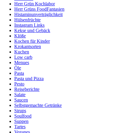
Herr Grün Kochlabor
Herr Grüns FoodFantasien
Histaminunverträglichkeit
Hülsenfrüchte
Instagram Links
Kekse und Gebäck
Klöße
Kochen für Kinder
Krokantsorten
Kuchen
Low carb
Menues
Öle
Pasta
Pasta und Pizza
Pesto
Reiseberichte
Salate
Saucen
Selbstgemachte Getränke
Sirups
Soulfood
Suppen
Tartes
Veganes