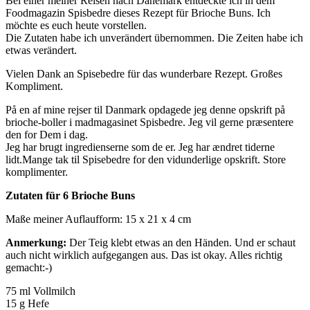
Bei einer meiner Reisen nach Dänemark entdeckte ich in dem
Foodmagazin Spisbedre dieses Rezept für Brioche Buns. Ich
möchte es euch heute vorstellen.
Die Zutaten habe ich unverändert übernommen. Die Zeiten habe ich
etwas verändert.
Vielen Dank an Spisebedre für das wunderbare Rezept. Großes
Kompliment.
På en af mine rejser til Danmark opdagede jeg denne opskrift på
brioche-boller i madmagasinet Spisbedre. Jeg vil gerne præsentere
den for Dem i dag.
Jeg har brugt ingredienserne som de er. Jeg har ændret tiderne
lidt.Mange tak til Spisebedre for den vidunderlige opskrift. Store
komplimenter.
Zutaten für 6 Brioche Buns
Maße meiner Auflaufform: 15 x 21 x 4 cm
Anmerkung:
Der Teig klebt etwas an den Händen. Und er schaut
auch nicht wirklich aufgegangen aus. Das ist okay. Alles richtig
gemacht:-)
75 ml Vollmilch
15 g Hefe