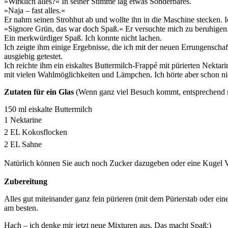
»Wirklich alles?« In seiner Stimme lag etwas Sonderbares.
»Naja – fast alles.«
Er nahm seinen Strohhut ab und wollte ihn in die Maschine stecken. 
»Signore Grün, das war doch Spaß.« Er versuchte mich zu beruhigen
Ein merkwürdiger Spaß. Ich konnte nicht lachen.
Ich zeigte ihm einige Ergebnisse, die ich mit der neuen Errungenscha
ausgiebig getestet.
Ich reichte ihm ein eiskaltes Buttermilch-Frappé mit pürierten Nekta
mit vielen Wahlmöglichkeiten und Lämpchen. Ich hörte aber schon ni
Zutaten für ein Glas
(Wenn ganz viel Besuch kommt, entsprechend m
150 ml eiskalte Buttermilch
1 Nektarine
2 EL Kokosflocken
2 EL Sahne
Natürlich können Sie auch noch Zucker dazugeben oder eine Kugel V
Zubereitung
Alles gut miteinander ganz fein pürieren (mit dem Pürierstab oder ei
am besten.
Hach – ich denke mir jetzt neue Mixturen aus. Das macht Spaß:)