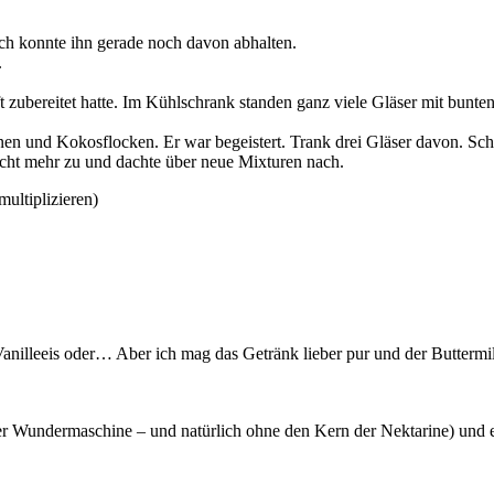
Ich konnte ihn gerade noch davon abhalten.
.
ft zubereitet hatte. Im Kühlschrank standen ganz viele Gläser mit bunt
rinen und Kokosflocken. Er war begeistert. Trank drei Gläser davon. Sc
cht mehr zu und dachte über neue Mixturen nach.
ultiplizieren)
anilleeis oder… Aber ich mag das Getränk lieber pur und der Butterm
ner Wundermaschine – und natürlich ohne den Kern der Nektarine) und ei