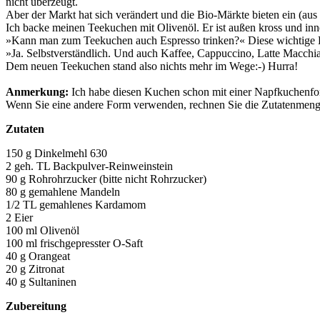
nicht überzeugt.
Aber der Markt hat sich verändert und die Bio-Märkte bieten ein (aus 
Ich backe meinen Teekuchen mit Olivenöl. Er ist außen kross und inn
»Kann man zum Teekuchen auch Espresso trinken?« Diese wichtige Frag
»Ja. Selbstverständlich. Und auch Kaffee, Cappuccino, Latte Macch
Dem neuen Teekuchen stand also nichts mehr im Wege:-) Hurra!
Anmerkung:
Ich habe diesen Kuchen schon mit einer Napfkuchenform
Wenn Sie eine andere Form verwenden, rechnen Sie die Zutatenmeng
Zutaten
150 g Dinkelmehl 630
2 geh. TL Backpulver-Reinweinstein
90 g Rohrohrzucker (bitte nicht Rohrzucker)
80 g gemahlene Mandeln
1/2 TL gemahlenes Kardamom
2 Eier
100 ml Olivenöl
100 ml frischgepresster O-Saft
40 g Orangeat
20 g Zitronat
40 g Sultaninen
Zubereitung