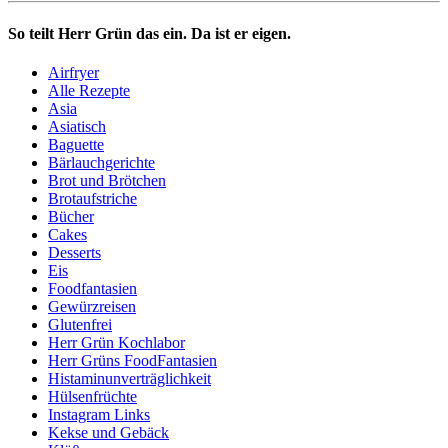
So teilt Herr Grün das ein. Da ist er eigen.
Airfryer
Alle Rezepte
Asia
Asiatisch
Baguette
Bärlauchgerichte
Brot und Brötchen
Brotaufstriche
Bücher
Cakes
Desserts
Eis
Foodfantasien
Gewürzreisen
Glutenfrei
Herr Grün Kochlabor
Herr Grüns FoodFantasien
Histaminunverträglichkeit
Hülsenfrüchte
Instagram Links
Kekse und Gebäck