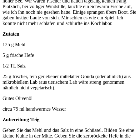
hoher See. Wir waren Fischer und hatten tagelang keinen Fang.
Plötzlich, bei völliger Windstille, tauchte ein Schwarm Fische auf,
wie ich ihn noch nie gesehen hatte. Einige sprangen übers Boot. Sie
gaben lustige Laute von sich. Mir schien es wie ein Spiel. Ich
konnte nicht mehr schlafen und schlurfte ins Kochlabor.
Zutaten
125 g Mehl
5 g frische Hefe
1/2 TL Salz
25 g frischer, fein geriebener mittelalter Gouda (oder ähnlich) aus
mikrobiellem Lab (aus tierischem Lab wäre streng genommen
nämlich nicht vegetarisch).
Gutes Olivenöl
circa 75 ml handwarmes Wasser
Zubereitung Teig
Geben Sie das Mehl und das Salz in eine Schüssel. Bilden Sie eine
kleine Kuhle in der Mitte. Geben Sie die zerbröckelte Hefe in die