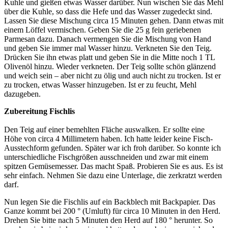
Kuhle und gießen etwas Wasser darüber. Nun wischen Sie das Mehl
über die Kuhle, so dass die Hefe und das Wasser zugedeckt sind.
Lassen Sie diese Mischung circa 15 Minuten gehen. Dann etwas mit
einem Löffel vermischen. Geben Sie die 25 g fein geriebenen
Parmesan dazu. Danach vermengen Sie die Mischung von Hand
und geben Sie immer mal Wasser hinzu. Verkneten Sie den Teig.
Drücken Sie ihn etwas platt und geben Sie in die Mitte noch 1 TL
Olivenöl hinzu. Wieder verkneten. Der Teig sollte schön glänzend
und weich sein – aber nicht zu ölig und auch nicht zu trocken. Ist er
zu trocken, etwas Wasser hinzugeben. Ist er zu feucht, Mehl
dazugeben.
Zubereitung Fischlis
Den Teig auf einer bemehlten Fläche auswalken. Er sollte eine
Höhe von circa 4 Millimetern haben. Ich hatte leider keine Fisch-
Ausstechform gefunden. Später war ich froh darüber. So konnte ich
unterschiedliche Fischgrößen ausschneiden und zwar mit einem
spitzen Gemüsemesser. Das macht Spaß. Probieren Sie es aus. Es ist
sehr einfach. Nehmen Sie dazu eine Unterlage, die zerkratzt werden
darf.
Nun legen Sie die Fischlis auf ein Backblech mit Backpapier. Das
Ganze kommt bei 200 ° (Umluft) für circa 10 Minuten in den Herd.
Drehen Sie bitte nach 5 Minuten den Herd auf 180 ° herunter. So