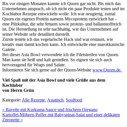
Bis vor einigen Monaten kannte ich Quorn gar nicht. Bis mich das
Unternehmen ansprach, ob ich nicht ein paar Produkte testen und im
Kochlabor Rezepte entwickeln wolle. Ich war neugierig, zumal
Quorn ein eigenes Protein namens Mycoprotein entwickelt hat –
eine Pilzkultur, die sehr fettarm sowie protein- und ballaststoffreich
ist. Die Herstellung ist sehr nachhaltig, wie das Unternehmen auf
seiner Website sehr detailliert darstellt.
Zurste testete ich das vegetarische Hack und war erstaunt, wie
kreativ man damit kochen kann. Ich entwickelte eine marokkanische
Galette.
Bei dieser Asia Bowl verwendete ich die Filetstreifen von Quorn.
Man kann sie heiß und kalt genießen. So eignen sie sich auch
hervorragend für Wraps und Salate.
Informieren Sie sich gerne auf der Quorn-Website
www.Quorn.de.
Viel Spaß mit der Asia Bowl und viele Grüße aus dem
Kochlabor
von Herrn Grün
Kategorie:
Alle Rezepte
,
Asiatisch
,
Soulfood
« Bavette mit Kurkuma-Sauce und frischem Oregano
Kartoffel-Möhren-Puffer mit Babyspinat-Salat und einer delikaten
Zitronette »