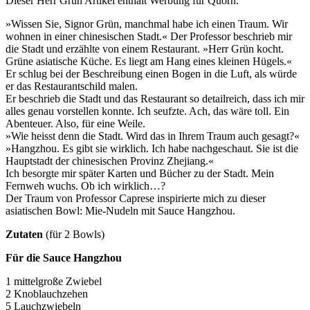
Dieser Herr Grün Artikel enthält Werbung für Quorn.
»Wissen Sie, Signor Grün, manchmal habe ich einen Traum. Wir
wohnen in einer chinesischen Stadt.« Der Professor beschrieb mir
die Stadt und erzählte von einem Restaurant. »Herr Grün kocht.
Grüne asiatische Küche. Es liegt am Hang eines kleinen Hügels.«
Er schlug bei der Beschreibung einen Bogen in die Luft, als würde
er das Restaurantschild malen.
Er beschrieb die Stadt und das Restaurant so detailreich, dass ich mir
alles genau vorstellen konnte. Ich seufzte. Ach, das wäre toll. Ein
Abenteuer. Also, für eine Weile.
»Wie heisst denn die Stadt. Wird das in Ihrem Traum auch gesagt?«
»Hangzhou. Es gibt sie wirklich. Ich habe nachgeschaut. Sie ist die
Hauptstadt der chinesischen Provinz Zhejiang.«
Ich besorgte mir später Karten und Bücher zu der Stadt. Mein
Fernweh wuchs. Ob ich wirklich…?
Der Traum von Professor Caprese inspirierte mich zu dieser
asiatischen Bowl: Mie-Nudeln mit Sauce Hangzhou.
Zutaten
(für 2 Bowls)
Für die Sauce Hangzhou
1 mittelgroße Zwiebel
2 Knoblauchzehen
5 Lauchzwiebeln