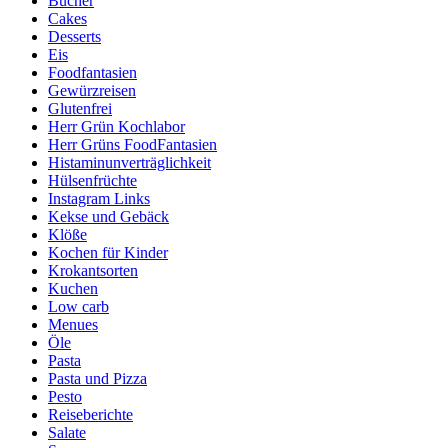
Bücher
Cakes
Desserts
Eis
Foodfantasien
Gewürzreisen
Glutenfrei
Herr Grün Kochlabor
Herr Grüns FoodFantasien
Histaminunverträglichkeit
Hülsenfrüchte
Instagram Links
Kekse und Gebäck
Klöße
Kochen für Kinder
Krokantsorten
Kuchen
Low carb
Menues
Öle
Pasta
Pasta und Pizza
Pesto
Reiseberichte
Salate