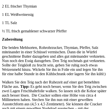
2 EL frischer Thymian
1 EL Weißweinessig
1 TL Salz
½ TL frisch gemahlener schwarzer Pfeffer
Zubereitung
Die beiden Mehlsorten, Rohrohrzucker, Thymian, Pfeffer, Salz
miteinander in einer Schüssel vermischen. Dann die in Würfel
geschnittene Butter dazugeben und alles gut miteinander verkneten.
Nun noch den Essig dazugeben. Den Teig nochmals gut verkneten.
Sollte der Teigkloß zu feucht sein, geben Sie ruhig noch etwas
Weizenmehl hinzu. Wickeln Sie ihn in Folie ein und legen Sie ihn
für eine halbe Stunde in den Kühlschrank oder lagern Sie ihn kühl:)
Walken Sie den Teig nach der Ruhezeit auf einer gut bemehlten
Fläche aus.
Tipp:
Es geht noch besser, wenn Sie den Teig zwischen
zwei Lagen Frischhaltefolie walken. So lassen sich die Kekse später
auch besser lösen. Die Cracker sollten eine Höhe von circa 4
Millimetern haben. Stechen Sie ihn nun mit einer gewellten
Ausstechform aus (4,5 x 4,5 Zentimeter). Sie können die Cracker
auch mit einem gewellten Nudelrad ausstechen – mit der