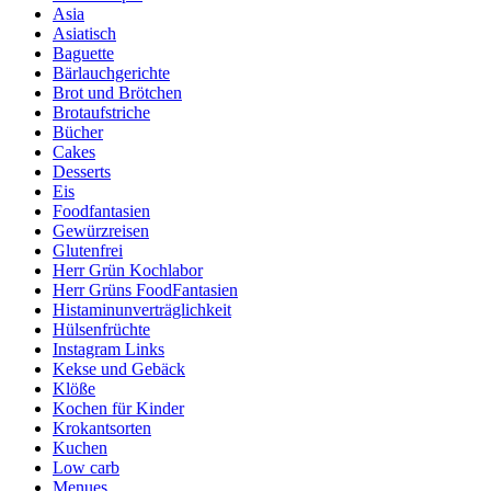
Asia
Asiatisch
Baguette
Bärlauchgerichte
Brot und Brötchen
Brotaufstriche
Bücher
Cakes
Desserts
Eis
Foodfantasien
Gewürzreisen
Glutenfrei
Herr Grün Kochlabor
Herr Grüns FoodFantasien
Histaminunverträglichkeit
Hülsenfrüchte
Instagram Links
Kekse und Gebäck
Klöße
Kochen für Kinder
Krokantsorten
Kuchen
Low carb
Menues