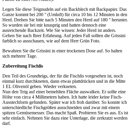
Legen Sie diese Teignudeln auf ein Backblech mit Backpapier. Das
Ganze kommt bei 200 ° (Umluft) für circa 10 bis 12 Minuten in den
Herd. Drehen Sie bitte nach 5 Minuten den Herd auf 180 ° herunter.
So wurden sie bei mir knusprig und hatten dennoch eine
ausreichende Backzeit. Wie Sie wissen: Jeder Herd ist anders.
Gehen Sie nach Ihrer Erfahrung. Auf jeden Fall sollten die Grissini
farblich so ausschauen, wie auf dem Herr Grün Foto.
Bewahren Sie die Grissini in einer trockenen Dose auf. So halten
sich mehrere Tage.
Zubereitung Fischlis
Den Teil des Grundteigs, der für die Fischlis vorgesehen ist, noch
einmal kurz durchkneten, dann etwas plattdrücken und in die Mitte
1 EL Olivenöl geben. Wieder verkneten.
Nun den Teig auf einer bemehlten Fläche auswalken. Er sollte eine
Höhe von circa 4 Millimetern haben. Ich hatte leider keine Fisch-
Ausstechform gefunden. Später war ich froh darüber. So konnte ich
unterschiedliche Fischgrößen ausschneiden und zwar mit einem
spitzen Gemüsemesser. Das macht Spaß. Probieren Sie es aus. Es ist
sehr einfach. Nehmen Sie dazu eine Unterlage, die zerkratzt werden
darf.