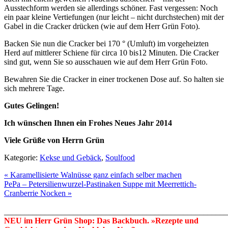
Ausstechform werden sie allerdings schöner. Fast vergessen: Noch
ein paar kleine Vertiefungen (nur leicht – nicht durchstechen) mit der
Gabel in die Cracker drücken (wie auf dem Herr Grün Foto).
Backen Sie nun die Cracker bei 170 ° (Umluft) im vorgeheizten
Herd auf mittlerer Schiene für circa 10 bis12 Minuten. Die Cracker
sind gut, wenn Sie so ausschauen wie auf dem Herr Grün Foto.
Bewahren Sie die Cracker in einer trockenen Dose auf. So halten sie
sich mehrere Tage.
Gutes Gelingen!
Ich wünschen Ihnen ein Frohes Neues Jahr 2014
Viele Grüße von Herrn Grün
Kategorie:
Kekse und Gebäck
,
Soulfood
« Karamellisierte Walnüsse ganz einfach selber machen
PePa – Petersilienwurzel-Pastinaken Suppe mit Meerrettich-
Cranberrie Nocken »
_______________________________________________________
NEU im Herr Grün Shop: Das Backbuch. »Rezepte und