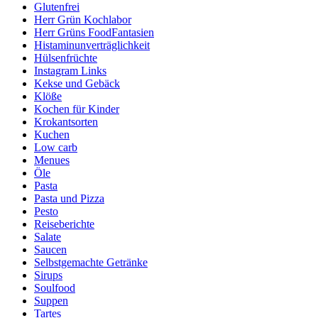
Glutenfrei
Herr Grün Kochlabor
Herr Grüns FoodFantasien
Histaminunverträglichkeit
Hülsenfrüchte
Instagram Links
Kekse und Gebäck
Klöße
Kochen für Kinder
Krokantsorten
Kuchen
Low carb
Menues
Öle
Pasta
Pasta und Pizza
Pesto
Reiseberichte
Salate
Saucen
Selbstgemachte Getränke
Sirups
Soulfood
Suppen
Tartes