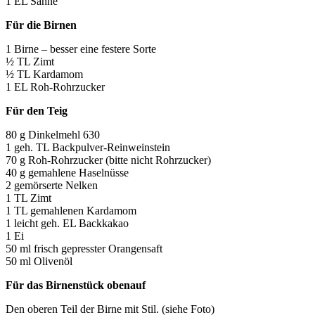
1 EL Sahne
Für die Birnen
1 Birne – besser eine festere Sorte
½ TL Zimt
½ TL Kardamom
1 EL Roh-Rohrzucker
Für den Teig
80 g Dinkelmehl 630
1 geh. TL Backpulver-Reinweinstein
70 g Roh-Rohrzucker (bitte nicht Rohrzucker)
40 g gemahlene Haselnüsse
2 gemörserte Nelken
1 TL Zimt
1 TL gemahlenen Kardamom
1 leicht geh. EL Backkakao
1 Ei
50 ml frisch gepresster Orangensaft
50 ml Olivenöl
Für das Birnenstück obenauf
Den oberen Teil der Birne mit Stil. (siehe Foto)