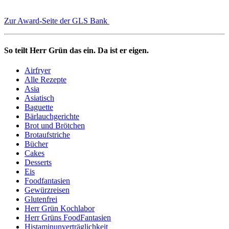
Zur Award-Seite der GLS Bank
So teilt Herr Grün das ein. Da ist er eigen.
Airfryer
Alle Rezepte
Asia
Asiatisch
Baguette
Bärlauchgerichte
Brot und Brötchen
Brotaufstriche
Bücher
Cakes
Desserts
Eis
Foodfantasien
Gewürzreisen
Glutenfrei
Herr Grün Kochlabor
Herr Grüns FoodFantasien
Histaminunverträglichkeit