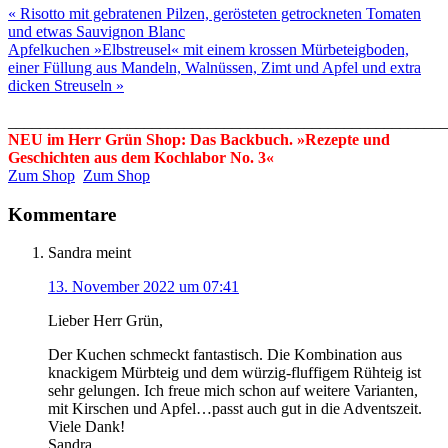
« Risotto mit gebratenen Pilzen, gerösteten getrockneten Tomaten
und etwas Sauvignon Blanc
Apfelkuchen »Elbstreusel« mit einem krossen Mürbeteigboden,
einer Füllung aus Mandeln, Walnüssen, Zimt und Apfel und extra
dicken Streuseln »
_______________________________________________________
NEU im Herr Grün Shop: Das Backbuch. »Rezepte und
Geschichten aus dem Kochlabor No. 3«
Zum Shop
Zum Shop
Kommentare
Sandra
meint
13. November 2022 um 07:41
Lieber Herr Grün,
Der Kuchen schmeckt fantastisch. Die Kombination aus
knackigem Mürbteig und dem würzig-fluffigem Rühteig ist
sehr gelungen. Ich freue mich schon auf weitere Varianten,
mit Kirschen und Apfel…passt auch gut in die Adventszeit.
Viele Dank!
Sandra