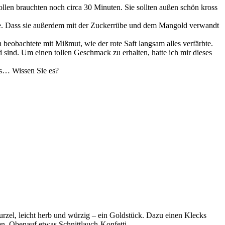
llen brauchten noch circa 30 Minuten. Sie sollten außen schön kross
be. Dass sie außerdem mit der Zuckerrübe und dem Mangold verwandt
eobachtete mit Mißmut, wie der rote Saft langsam alles verfärbte.
d sind. Um einen tollen Geschmack zu erhalten, hatte ich mir dieses
ns… Wissen Sie es?
urzel, leicht herb und würzig – ein Goldstück. Dazu einen Klecks
n. Obenauf etwas Schnittlauch-Konfetti.