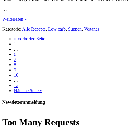
…
Weiterlesen »
Kategorie:
Alle Rezepte
,
Low carb
,
Suppen
,
Veganes
« Vorherige Seite
1
…
6
7
8
9
10
…
12
Nächste Seite »
Newsletteranmeldung