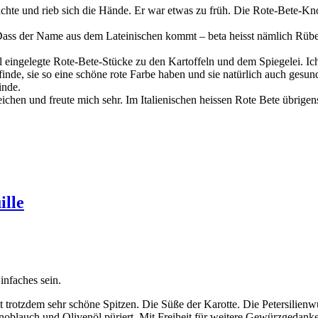
chte und rieb sich die Hände. Er war etwas zu früh. Die Rote-Bete-Kno
. Dass der Name aus dem Lateinischen kommt – beta heisst nämlich Rü
ingelegte Rote-Bete-Stücke zu den Kartoffeln und dem Spiegelei. Ich b
inde, sie so eine schöne rote Farbe haben und sie natürlich auch gesun
inde.
ichen und freute mich sehr. Im Italienischen heissen Rote Bete übrige
ille
infaches sein.
 trotzdem sehr schöne Spitzen. Die Süße der Karotte. Die Petersilienw
oblauch und Olivenöl püriert. Mit Freiheit für weitere Gewürzgedanke