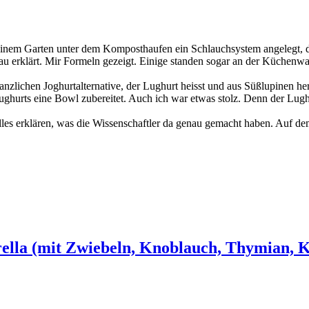
in seinem Garten unter dem Komposthaufen ein Schlauchsystem angelegt, d
enau erklärt. Mir Formeln gezeigt. Einige standen sogar an der Küchenw
nzlichen Joghurtalternative, der Lughurt heisst und aus Süßlupinen her
s Lughurts eine Bowl zubereitet. Auch ich war etwas stolz. Denn der L
lles erklären, was die Wissenschaftler da genau gemacht haben. Auf d
ella (mit Zwiebeln, Knoblauch, Thymian, 