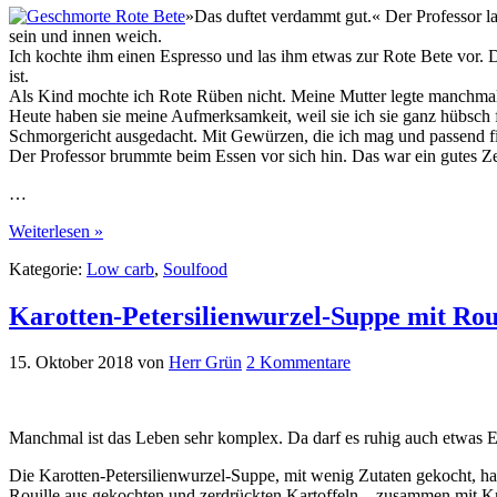
»Das duftet verdammt gut.« Der Professor la
sein und innen weich.
Ich kochte ihm einen Espresso und las ihm etwas zur Rote Bete vor
ist.
Als Kind mochte ich Rote Rüben nicht. Meine Mutter legte manchmal e
Heute haben sie meine Aufmerksamkeit, weil sie ich sie ganz hübsch f
Schmorgericht ausgedacht. Mit Gewürzen, die ich mag und passend f
Der Professor brummte beim Essen vor sich hin. Das war ein gutes Ze
…
Weiterlesen »
Kategorie:
Low carb
,
Soulfood
Karotten-Petersilienwurzel-Suppe mit Rou
15. Oktober 2018
von
Herr Grün
2 Kommentare
Manchmal ist das Leben sehr komplex. Da darf es ruhig auch etwas E
Die Karotten-Petersilienwurzel-Suppe, mit wenig Zutaten gekocht, hat
Rouille aus gekochten und zerdrückten Kartoffeln – zusammen mit Kn