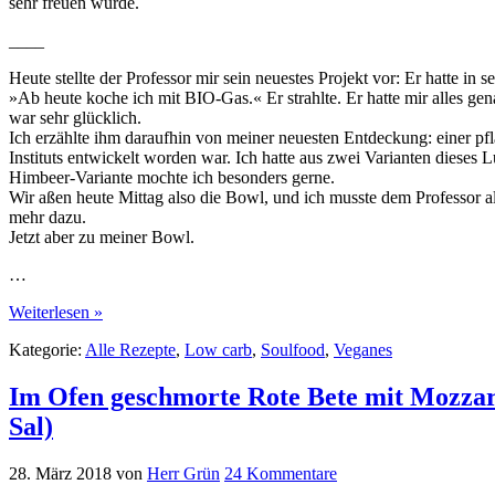
sehr freuen würde.
____
Heute stellte der Professor mir sein neuestes Projekt vor: Er hatte 
»Ab heute koche ich mit BIO-Gas.« Er strahlte. Er hatte mir alles g
war sehr glücklich.
Ich erzählte ihm daraufhin von meiner neuesten Entdeckung: einer pfla
Instituts entwickelt worden war. Ich hatte aus zwei Varianten diese
Himbeer-Variante mochte ich besonders gerne.
Wir aßen heute Mittag also die Bowl, und ich musste dem Professor a
mehr dazu.
Jetzt aber zu meiner Bowl.
…
Weiterlesen »
Kategorie:
Alle Rezepte
,
Low carb
,
Soulfood
,
Veganes
Im Ofen geschmorte Rote Bete mit Mozzar
Sal)
28. März 2018
von
Herr Grün
24 Kommentare