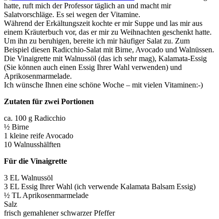
hatte, ruft mich der Professor täglich an und macht mir
Salatvorschläge. Es sei wegen der Vitamine.
Während der Erkältungszeit kochte er mir Suppe und las mir aus
einem Kräuterbuch vor, das er mir zu Weihnachten geschenkt hatte.
Um ihn zu beruhigen, bereite ich mir häufiger Salat zu. Zum
Beispiel diesen Radicchio-Salat mit Birne, Avocado und Walnüssen.
Die Vinaigrette mit Walnussöl (das ich sehr mag), Kalamata-Essig
(Sie können auch einen Essig Ihrer Wahl verwenden) und
Aprikosenmarmelade.
Ich wünsche Ihnen eine schöne Woche – mit vielen Vitaminen:-)
Zutaten für zwei Portionen
ca. 100 g Radicchio
½ Birne
1 kleine reife Avocado
10 Walnusshälften
Für die Vinaigrette
3 EL Walnussöl
3 EL Essig Ihrer Wahl (ich verwende Kalamata Balsam Essig)
½ TL Aprikosenmarmelade
Salz
frisch gemahlener schwarzer Pfeffer