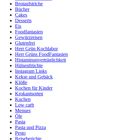
Brotaufstriche
Bücher
Cakes
Desserts
Eis
Foodfantasien
Gewürzreisen
Glutenfrei
Herr Grün Kochlabor
Herr Grüns FoodFantasien
Histaminunverträglichkeit
Hülsenfrüchte
Instagram Links
Kekse und Gebäck
Klöße
Kochen für Kinder
Krokantsorten
Kuchen
Low carb
Menues
Öle
Pasta
Pasta und Pizza
Pesto
Reiseberichte