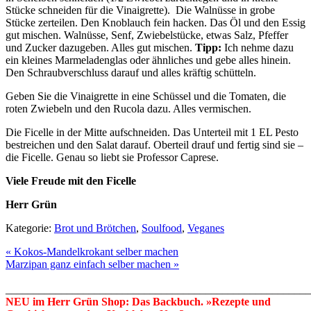
Stücke schneiden für die Vinaigrette). Die Walnüsse in grobe
Stücke zerteilen. Den Knoblauch fein hacken. Das Öl und den Essig
gut mischen. Walnüsse, Senf, Zwiebelstücke, etwas Salz, Pfeffer
und Zucker dazugeben. Alles gut mischen.
Tipp:
Ich nehme dazu
ein kleines Marmeladenglas oder ähnliches und gebe alles hinein.
Den Schraubverschluss darauf und alles kräftig schütteln.
Geben Sie die Vinaigrette in eine Schüssel und die Tomaten, die
roten Zwiebeln und den Rucola dazu. Alles vermischen.
Die Ficelle in der Mitte aufschneiden. Das Unterteil mit 1 EL Pesto
bestreichen und den Salat darauf. Oberteil drauf und fertig sind sie –
die Ficelle. Genau so liebt sie Professor Caprese.
Viele Freude mit den Ficelle
Herr Grün
Kategorie:
Brot und Brötchen
,
Soulfood
,
Veganes
« Kokos-Mandelkrokant selber machen
Marzipan ganz einfach selber machen »
_______________________________________________________
NEU im Herr Grün Shop: Das Backbuch. »Rezepte und