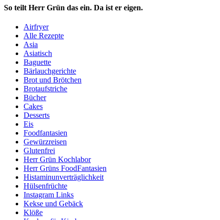
So teilt Herr Grün das ein. Da ist er eigen.
Airfryer
Alle Rezepte
Asia
Asiatisch
Baguette
Bärlauchgerichte
Brot und Brötchen
Brotaufstriche
Bücher
Cakes
Desserts
Eis
Foodfantasien
Gewürzreisen
Glutenfrei
Herr Grün Kochlabor
Herr Grüns FoodFantasien
Histaminunverträglichkeit
Hülsenfrüchte
Instagram Links
Kekse und Gebäck
Klöße