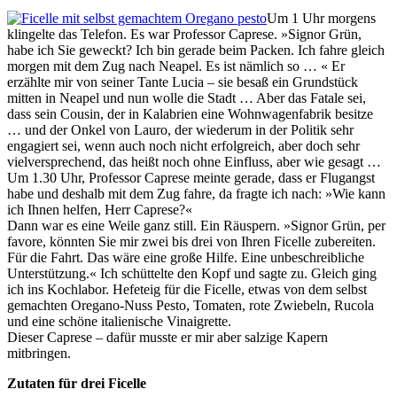
Um 1 Uhr morgens
klingelte das Telefon. Es war Professor Caprese. »Signor Grün,
habe ich Sie geweckt? Ich bin gerade beim Packen. Ich fahre gleich
morgen mit dem Zug nach Neapel. Es ist nämlich so … « Er
erzählte mir von seiner Tante Lucia – sie besaß ein Grundstück
mitten in Neapel und nun wolle die Stadt … Aber das Fatale sei,
dass sein Cousin, der in Kalabrien eine Wohnwagenfabrik besitze
… und der Onkel von Lauro, der wiederum in der Politik sehr
engagiert sei, wenn auch noch nicht erfolgreich, aber doch sehr
vielversprechend, das heißt noch ohne Einfluss, aber wie gesagt …
Um 1.30 Uhr, Professor Caprese meinte gerade, dass er Flugangst
habe und deshalb mit dem Zug fahre, da fragte ich nach: »Wie kann
ich Ihnen helfen, Herr Caprese?«
Dann war es eine Weile ganz still. Ein Räuspern. »Signor Grün, per
favore, könnten Sie mir zwei bis drei von Ihren Ficelle zubereiten.
Für die Fahrt. Das wäre eine große Hilfe. Eine unbeschreibliche
Unterstützung.« Ich schüttelte den Kopf und sagte zu. Gleich ging
ich ins Kochlabor. Hefeteig für die Ficelle, etwas von dem selbst
gemachten Oregano-Nuss Pesto, Tomaten, rote Zwiebeln, Rucola
und eine schöne italienische Vinaigrette.
Dieser Caprese – dafür musste er mir aber salzige Kapern
mitbringen.
Zutaten für drei Ficelle