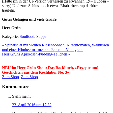
(Hatte ich in der Ur-Version vergessen zu erwähnen 🙂 – Huppsa –
sorry) Und zum Schluss noch etwas Rhabarbersirup darüber
träufeln.
Gutes Gelingen und viele Grüße
Herr Grün
Kategorie:
Soulfood
,
Suppen
« Spinatsalat mit weißen Riesenbohnen, Kirschtomaten, Walnüssen
und einer Himbeermarmelade-Peperoni-Vinaigrette
Herr Grüns Aprikosen-Pudding-Teilchen »
_______________________________________________________
NEU im Herr Grün Shop: Das Backbuch. »Rezepte und
Geschichten aus dem Kochlabor No. 3«
Zum Shop
Zum Shop
Kommentare
Steffi
meint
23. April 2016 um 17:32