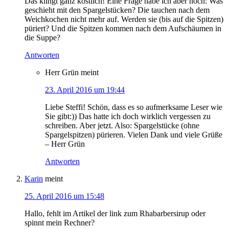
Das klingt ganz köstlich! Eine Frage habe ich aber noch: Was
geschieht mit den Spargelstücken? Die tauchen nach dem
Weichkochen nicht mehr auf. Werden sie (bis auf die Spitzen)
püriert? Und die Spitzen kommen nach dem Aufschäumen in
die Suppe?
Antworten
Herr Grün
meint
23. April 2016 um 19:44
Liebe Steffi! Schön, dass es so aufmerksame Leser wie
Sie gibt:)) Das hatte ich doch wirklich vergessen zu
schreiben. Aber jetzt. Also: Spargelstücke (ohne
Spargelspitzen) pürieren. Vielen Dank und viele Grüße
– Herr Grün
Antworten
Karin
meint
25. April 2016 um 15:48
Hallo, fehlt im Artikel der link zum Rhabarbersirup oder
spinnt mein Rechner?