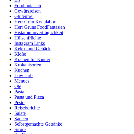
Eis
Foodfantasien
Gewürzreisen
Glutenfrei
Herr Grün Kochlabor
Herr Grüns FoodFantasien
Histaminunverträglichkeit
Hülsenfrüchte
Instagram Links
Kekse und Gebäck
Klöße
Kochen für Kinder
Krokantsorten
Kuchen
Low carb
Menues
Öle
Pasta
Pasta und Pizza
Pesto
Reiseberichte
Salate
Saucen
Selbstgemachte Getränke
Sirups