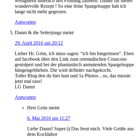
wenigstens innerlich den Frühling zaubern. Danke für dieses
wundervolle Rezept ! So eine feine Spargelsuppe hab ich
lange nicht mehr gegessen.
Antworten
Danni & die Setterjungs
meint
29. April 2016 um 20:12
Lieber Hr. Grün, ich muss sagen: “ich bin hingerissen”. Eben
auf facebook über den Link zum orientalischen Couscous
gestolpert und bei der phantastisch anmutenden Spargelsuppe
hängengeblieben. Die wird definitiv nachgekocht.
Toller Blog den du hier hast und 1a Photos…so, das musste
jetzt mal raus!
LG Danni
Antworten
Herr Grün
meint
6. Mai 2016 um 11:27
Liebe Danni! Super:)) Das freut mich. Viele Grüße aus
dem Kochlabor