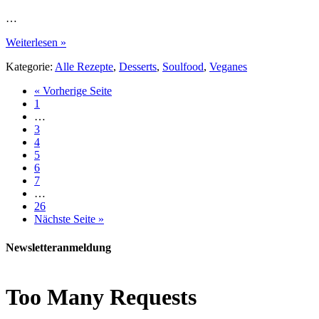
…
Weiterlesen »
Kategorie:
Alle Rezepte
,
Desserts
,
Soulfood
,
Veganes
« Vorherige Seite
1
…
3
4
5
6
7
…
26
Nächste Seite »
Newsletteranmeldung