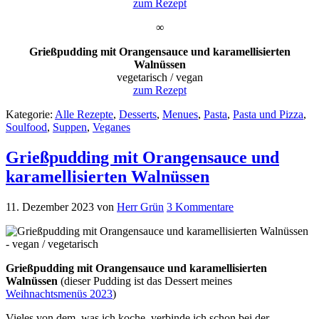
zum Rezept
∞
Grießpudding mit Orangensauce und karamellisierten
Walnüssen
vegetarisch / vegan
zum Rezept
Kategorie:
Alle Rezepte
,
Desserts
,
Menues
,
Pasta
,
Pasta und Pizza
,
Soulfood
,
Suppen
,
Veganes
Grießpudding mit Orangensauce und
karamellisierten Walnüssen
11. Dezember 2023
von
Herr Grün
3 Kommentare
Grießpudding mit Orangensauce und karamellisierten
Walnüssen
(dieser Pudding ist das Dessert meines
Weihnachtsmenüs 2023
)
Vieles von dem, was ich koche, verbinde ich schon bei der