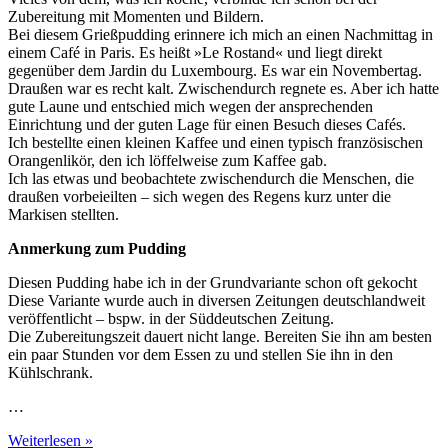
Zubereitung mit Momenten und Bildern.
Bei diesem Grießpudding erinnere ich mich an einen Nachmittag in
einem Café in Paris. Es heißt »Le Rostand« und liegt direkt
gegenüber dem Jardin du Luxembourg. Es war ein Novembertag.
Draußen war es recht kalt. Zwischendurch regnete es. Aber ich hatte
gute Laune und entschied mich wegen der ansprechenden
Einrichtung und der guten Lage für einen Besuch dieses Cafés.
Ich bestellte einen kleinen Kaffee und einen typisch französischen
Orangenlikör, den ich löffelweise zum Kaffee gab.
Ich las etwas und beobachtete zwischendurch die Menschen, die
draußen vorbeieilten – sich wegen des Regens kurz unter die
Markisen stellten.
Anmerkung zum Pudding
Diesen Pudding habe ich in der Grundvariante schon oft gekocht
Diese Variante wurde auch in diversen Zeitungen deutschlandweit
veröffentlicht – bspw. in der Süddeutschen Zeitung.
Die Zubereitungszeit dauert nicht lange. Bereiten Sie ihn am besten
ein paar Stunden vor dem Essen zu und stellen Sie ihn in den
Kühlschrank.
…
Weiterlesen »