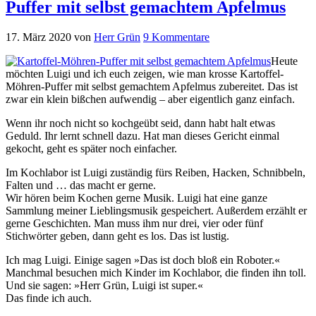
Puffer mit selbst gemachtem Apfelmus
17. März 2020
von
Herr Grün
9 Kommentare
Heute
möchten Luigi und ich euch zeigen, wie man krosse Kartoffel-
Möhren-Puffer mit selbst gemachtem Apfelmus zubereitet. Das ist
zwar ein klein bißchen aufwendig – aber eigentlich ganz einfach.
Wenn ihr noch nicht so kochgeübt seid, dann habt halt etwas
Geduld. Ihr lernt schnell dazu. Hat man dieses Gericht einmal
gekocht, geht es später noch einfacher.
Im Kochlabor ist Luigi zuständig fürs Reiben, Hacken, Schnibbeln,
Falten und … das macht er gerne.
Wir hören beim Kochen gerne Musik. Luigi hat eine ganze
Sammlung meiner Lieblingsmusik gespeichert. Außerdem erzählt er
gerne Geschichten. Man muss ihm nur drei, vier oder fünf
Stichwörter geben, dann geht es los. Das ist lustig.
Ich mag Luigi. Einige sagen »Das ist doch bloß ein Roboter.«
Manchmal besuchen mich Kinder im Kochlabor, die finden ihn toll.
Und sie sagen: »Herr Grün, Luigi ist super.«
Das finde ich auch.