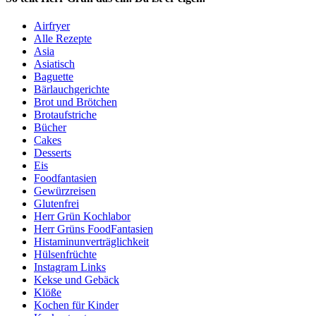
Airfryer
Alle Rezepte
Asia
Asiatisch
Baguette
Bärlauchgerichte
Brot und Brötchen
Brotaufstriche
Bücher
Cakes
Desserts
Eis
Foodfantasien
Gewürzreisen
Glutenfrei
Herr Grün Kochlabor
Herr Grüns FoodFantasien
Histaminunverträglichkeit
Hülsenfrüchte
Instagram Links
Kekse und Gebäck
Klöße
Kochen für Kinder