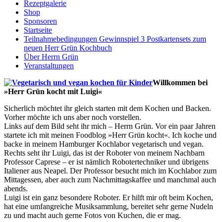
Rezeptgalerie
Shop
Sponsoren
Startseite
Teilnahmebedingungen Gewinnspiel 3 Postkartensets zum
neuen Herr Grün Kochbuch
Über Herrn Grün
Veranstaltungen
Willkommen bei
»Herr Grün kocht mit Luigi«
Sicherlich möchtet ihr gleich starten mit dem Kochen und Backen.
Vorher möchte ich uns aber noch vorstellen.
Links auf dem Bild seht ihr mich – Herrn Grün. Vor ein paar Jahren
startete ich mit meinen Foodblog »Herr Grün kocht«. Ich koche und
backe in meinem Hamburger Kochlabor vegetarisch und vegan.
Rechts seht ihr Luigi, das ist der Roboter von meinem Nachbarn
Professor Caprese – er ist nämlich Robotertechniker und übrigens
Italiener aus Neapel. Der Professor besucht mich im Kochlabor zum
Mittagessen, aber auch zum Nachmittagskaffee und manchmal auch
abends.
Luigi ist ein ganz besondere Roboter. Er hilft mir oft beim Kochen,
hat eine umfangreiche Musiksammlung, bereitet sehr gerne Nudeln
zu und macht auch gerne Fotos von Kuchen, die er mag.