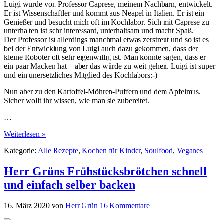
Luigi wurde von Professor Caprese, meinem Nachbarn, entwickelt.
Er ist Wissenschaftler und kommt aus Neapel in Italien. Er ist ein
Genießer und besucht mich oft im Kochlabor. Sich mit Caprese zu
unterhalten ist sehr interessant, unterhaltsam und macht Spaß.
Der Professor ist allerdings manchmal etwas zerstreut und so ist es
bei der Entwicklung von Luigi auch dazu gekommen, dass der
kleine Roboter oft sehr eigenwillig ist. Man könnte sagen, dass er
ein paar Macken hat – aber das würde zu weit gehen. Luigi ist super
und ein unersetzliches Mitglied des Kochlabors:-)
Nun aber zu den Kartoffel-Möhren-Puffern und dem Apfelmus.
Sicher wollt ihr wissen, wie man sie zubereitet.
…
Weiterlesen »
Kategorie:
Alle Rezepte
,
Kochen für Kinder
,
Soulfood
,
Veganes
Herr Grüns Frühstücksbrötchen schnell
und einfach selber backen
16. März 2020
von
Herr Grün
16 Kommentare