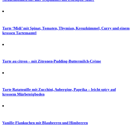
Tarte ‘Midi’ mit Spinat, Tomaten, Thymian, Kreuzkümmel, Curry und einem
krossen Tartemantel
Tarte au citron – mit Zitronen-Pudding-Buttermilch-Crème
Tarte Ratatouille mit Zucchini, Aubergine, Paprika – leicht spicy auf
krossem Mürbeteigboden
Vanille-Flankuchen mit Blaubeeren und Himbeeren