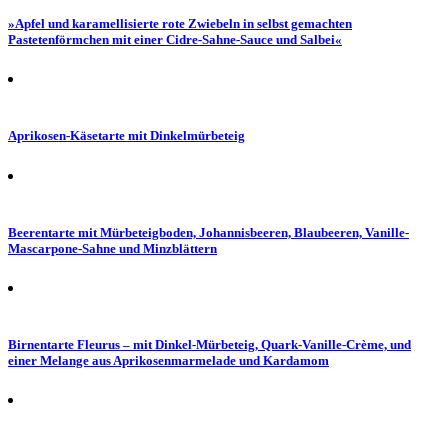
»Apfel und karamellisierte rote Zwiebeln in selbst gemachten
Pastetenförmchen mit einer Cidre-Sahne-Sauce und Salbei«
Aprikosen-Käsetarte mit Dinkelmürbeteig
Beerentarte mit Mürbeteigboden, Johannisbeeren, Blaubeeren, Vanille-
Mascarpone-Sahne und Minzblättern
Birnentarte Fleurus – mit Dinkel-Mürbeteig, Quark-Vanille-Crème, und
einer Melange aus Aprikosenmarmelade und Kardamom