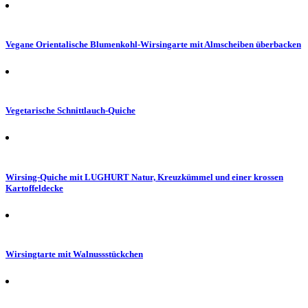
Vegane Orientalische Blumenkohl-Wirsingarte mit Almscheiben überbacken
Vegetarische Schnittlauch-Quiche
Wirsing-Quiche mit LUGHURT Natur, Kreuzkümmel und einer krossen
Kartoffeldecke
Wirsingtarte mit Walnussstückchen