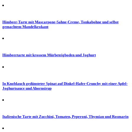
Himbeer-Tarte mit Mascarpone-Sahne-Creme, Tonkabohne und selbst
gemachtem Mandelkrokant
Himbeertarte mit krossem Mürbeteigboden und Joghurt
In Knoblauch gedünsteter Spinat auf Dinkel-Hafer-Crunchy mit einer Apfel-
Joghurtsauce und Ahornsirup
Italienische Tarte mit Zucchini, Tomaten, Peperoni, Thymian und Rosmarin