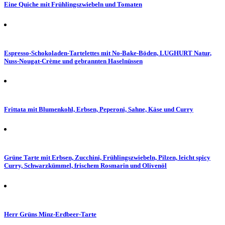
Eine Quiche mit Frühlingszwiebeln und Tomaten
Espresso-Schokoladen-Tartelettes mit No-Bake-Böden, LUGHURT Natur,
Nuss-Nougat-Crème und gebrannten Haselnüssen
Frittata mit Blumenkohl, Erbsen, Peperoni, Sahne, Käse und Curry
Grüne Tarte mit Erbsen, Zucchini, Frühlingszwiebeln, Pilzen, leicht spicy
Curry, Schwarzkümmel, frischem Rosmarin und Olivenöl
Herr Grüns Minz-Erdbeer-Tarte