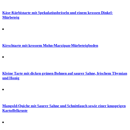
Käse-Kürbistarte mit Spekulatiusbröseln und einem krossen Dinkel-
Mürbeteig
Kirschtarte mit krossem Mohn-Marzipan-Mürbeteigboden
Kleine Tarte mit dicken grünen Bohnen auf saurer Sahne, frischem Thymian
und Honig
Mangold-Quiche mit Saurer Sahne und Schnittlauch sowie einer knusprigen
Kartoffelkruste