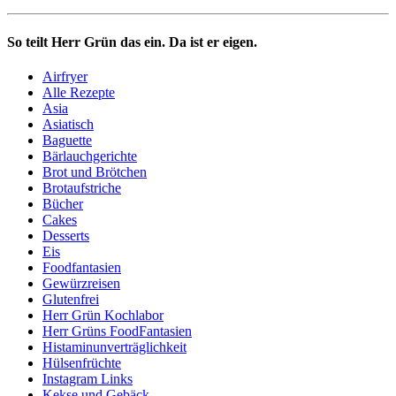
So teilt Herr Grün das ein. Da ist er eigen.
Airfryer
Alle Rezepte
Asia
Asiatisch
Baguette
Bärlauchgerichte
Brot und Brötchen
Brotaufstriche
Bücher
Cakes
Desserts
Eis
Foodfantasien
Gewürzreisen
Glutenfrei
Herr Grün Kochlabor
Herr Grüns FoodFantasien
Histaminunverträglichkeit
Hülsenfrüchte
Instagram Links
Kekse und Gebäck