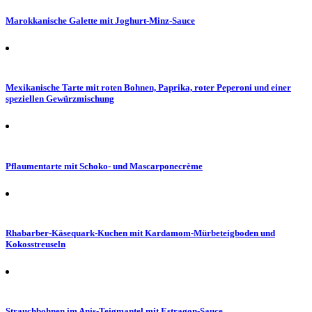
Marokkanische Galette mit Joghurt-Minz-Sauce
Mexikanische Tarte mit roten Bohnen, Paprika, roter Peperoni und einer
speziellen Gewürzmischung
Pflaumentarte mit Schoko- und Mascarponecrème
Rhabarber-Käsequark-Kuchen mit Kardamom-Mürbeteigboden und
Kokosstreuseln
Strauchbohnen im Anis-Teigmantel mit Estragon-Sauce