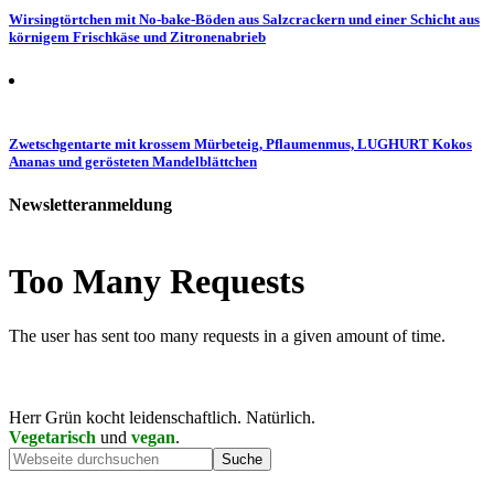
Wirsingtörtchen mit No-bake-Böden aus Salzcrackern und einer Schicht aus
körnigem Frischkäse und Zitronenabrieb
Zwetschgentarte mit krossem Mürbeteig, Pflaumenmus, LUGHURT Kokos
Ananas und gerösteten Mandelblättchen
Newsletteranmeldung
Herr Grün kocht leidenschaftlich. Natürlich.
Vegetarisch
und
vegan
.