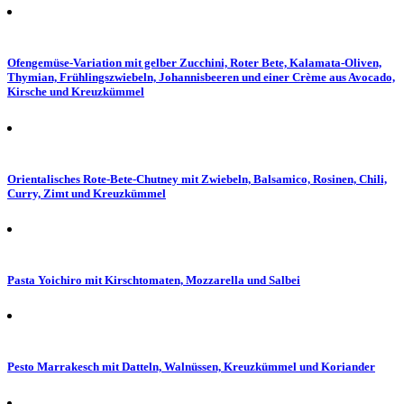
Ofengemüse-Variation mit gelber Zucchini, Roter Bete, Kalamata-Oliven,
Thymian, Frühlingszwiebeln, Johannisbeeren und einer Crème aus Avocado,
Kirsche und Kreuzkümmel
Orientalisches Rote-Bete-Chutney mit Zwiebeln, Balsamico, Rosinen, Chili,
Curry, Zimt und Kreuzkümmel
Pasta Yoichiro mit Kirschtomaten, Mozzarella und Salbei
Pesto Marrakesch mit Datteln, Walnüssen, Kreuzkümmel und Koriander