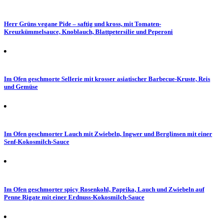
Herr Grüns vegane Pide – saftig und kross, mit Tomaten-
Kreuzkümmelsauce, Knoblauch, Blattpetersilie und Peperoni
Im Ofen geschmorte Sellerie mit krosser asiatischer Barbecue-Kruste, Reis
und Gemüse
Im Ofen geschmorter Lauch mit Zwiebeln, Ingwer und Berglinsen mit einer
Senf-Kokosmilch-Sauce
Im Ofen geschmorter spicy Rosenkohl, Paprika, Lauch und Zwiebeln auf
Penne Rigate mit einer Erdnuss-Kokosmilch-Sauce