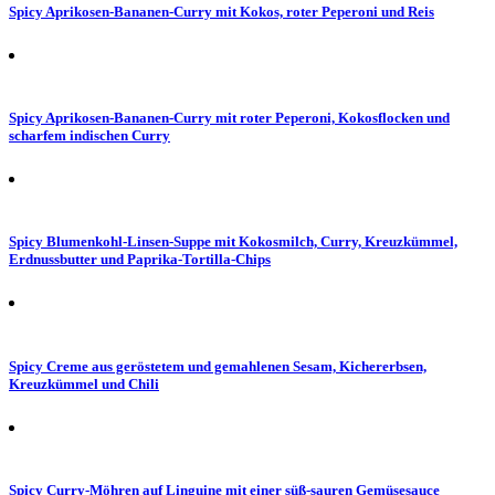
Spicy Aprikosen-Bananen-Curry mit Kokos, roter Peperoni und Reis
Spicy Aprikosen-Bananen-Curry mit roter Peperoni, Kokosflocken und
scharfem indischen Curry
Spicy Blumenkohl-Linsen-Suppe mit Kokosmilch, Curry, Kreuzkümmel,
Erdnussbutter und Paprika-Tortilla-Chips
Spicy Creme aus geröstetem und gemahlenen Sesam, Kichererbsen,
Kreuzkümmel und Chili
Spicy Curry-Möhren auf Linguine mit einer süß-sauren Gemüsesauce