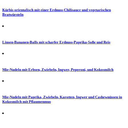
Kürbis orientalisch mit einer Erdnuss-Chilisauce und vegetarischen
Bratwürsteln
Linsen-Bananen-Balls mit scharfer Erdnuss-Paprika-Soße und Reis
Mie-Nudeln mit Erbsen, Zwiebeln, Ingwer, Peperoni, und Kokosmilch
Mie-Nudeln mit Paprika, Zwiebeln, Karotten, Ingwer und Cashewnüssen in
Kokosmilch mit Pflaumenmus