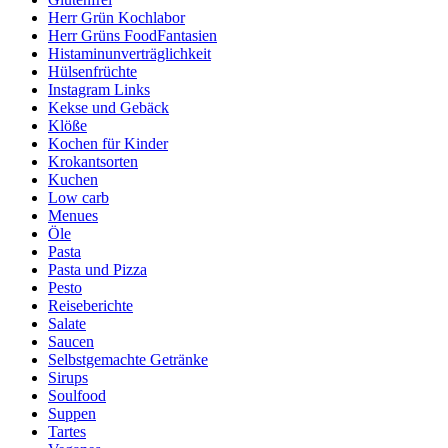
Herr Grün Kochlabor
Herr Grüns FoodFantasien
Histaminunverträglichkeit
Hülsenfrüchte
Instagram Links
Kekse und Gebäck
Klöße
Kochen für Kinder
Krokantsorten
Kuchen
Low carb
Menues
Öle
Pasta
Pasta und Pizza
Pesto
Reiseberichte
Salate
Saucen
Selbstgemachte Getränke
Sirups
Soulfood
Suppen
Tartes