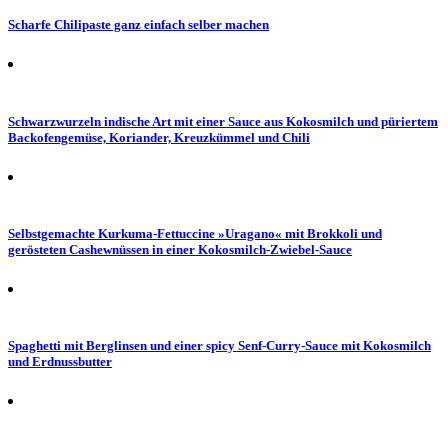
Scharfe Chilipaste ganz einfach selber machen
Schwarzwurzeln indische Art mit einer Sauce aus Kokosmilch und püriertem
Backofengemüse, Koriander, Kreuzkümmel und Chili
Selbstgemachte Kurkuma-Fettuccine »Uragano« mit Brokkoli und
gerösteten Cashewnüssen in einer Kokosmilch-Zwiebel-Sauce
Spaghetti mit Berglinsen und einer spicy Senf-Curry-Sauce mit Kokosmilch
und Erdnussbutter