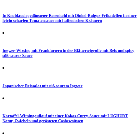
In Knoblauch gedünsteter Rosenkohl mit Dinkel-Bulgur-Frikadellen in einer
leicht scharfen Tomatensauce mit italienischen Kräutern
Ingwer-Wirsing mit Frankfurtern in der Blätterteigrolle mit Reis und spicy
süß-saurer Sauce
Japanischer Reissalat mit süß-saurem Ingwer
Kartoffel-Wirsingauflauf mit einer Kokos-Curry-Sauce mit LUGHURT
Natur, Zwiebeln und gerösteten Cashewnüssen