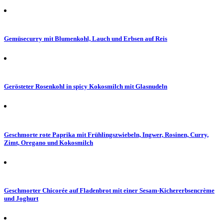
Gemüsecurry mit Blumenkohl, Lauch und Erbsen auf Reis
Gerösteter Rosenkohl in spicy Kokosmilch mit Glasnudeln
Geschmorte rote Paprika mit Frühlingszwiebeln, Ingwer, Rosinen, Curry,
Zimt, Oregano und Kokosmilch
Geschmorter Chicorée auf Fladenbrot mit einer Sesam-Kichererbsencrème
und Joghurt