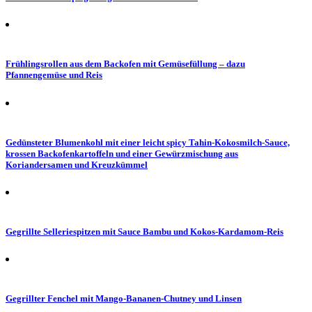
Frühlingsrollen aus dem Backofen mit Gemüsefüllung – dazu
Pfannengemüse und Reis
Gedünsteter Blumenkohl mit einer leicht spicy Tahin-Kokosmilch-Sauce,
krossen Backofenkartoffeln und einer Gewürzmischung aus
Koriandersamen und Kreuzkümmel
Gegrillte Selleriespitzen mit Sauce Bambu und Kokos-Kardamom-Reis
Gegrillter Fenchel mit Mango-Bananen-Chutney und Linsen