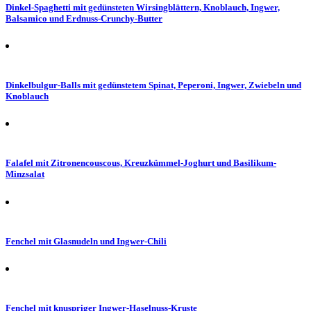
Dinkel-Spaghetti mit gedünsteten Wirsingblättern, Knoblauch, Ingwer,
Balsamico und Erdnuss-Crunchy-Butter
Dinkelbulgur-Balls mit gedünstetem Spinat, Peperoni, Ingwer, Zwiebeln und
Knoblauch
Falafel mit Zitronencouscous, Kreuzkümmel-Joghurt und Basilikum-
Minzsalat
Fenchel mit Glasnudeln und Ingwer-Chili
Fenchel mit knuspriger Ingwer-Haselnuss-Kruste