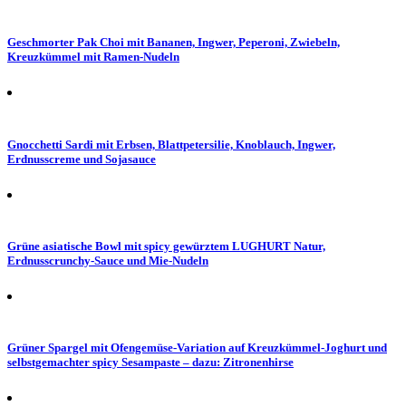
Geschmorter Pak Choi mit Bananen, Ingwer, Peperoni, Zwiebeln,
Kreuzkümmel mit Ramen-Nudeln
Gnocchetti Sardi mit Erbsen, Blattpetersilie, Knoblauch, Ingwer,
Erdnusscreme und Sojasauce
Grüne asiatische Bowl mit spicy gewürztem LUGHURT Natur,
Erdnusscrunchy-Sauce und Mie-Nudeln
Grüner Spargel mit Ofengemüse-Variation auf Kreuzkümmel-Joghurt und
selbstgemachter spicy Sesampaste – dazu: Zitronenhirse