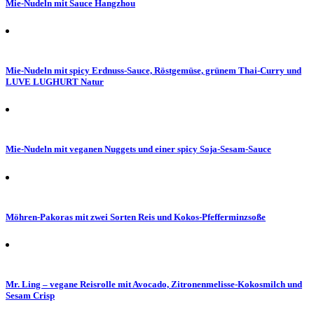
Mie-Nudeln mit Sauce Hangzhou
Mie-Nudeln mit spicy Erdnuss-Sauce, Röstgemüse, grünem Thai-Curry und
LUVE LUGHURT Natur
Mie-Nudeln mit veganen Nuggets und einer spicy Soja-Sesam-Sauce
Möhren-Pakoras mit zwei Sorten Reis und Kokos-Pfefferminzsoße
Mr. Ling – vegane Reisrolle mit Avocado, Zitronenmelisse-Kokosmilch und
Sesam Crisp