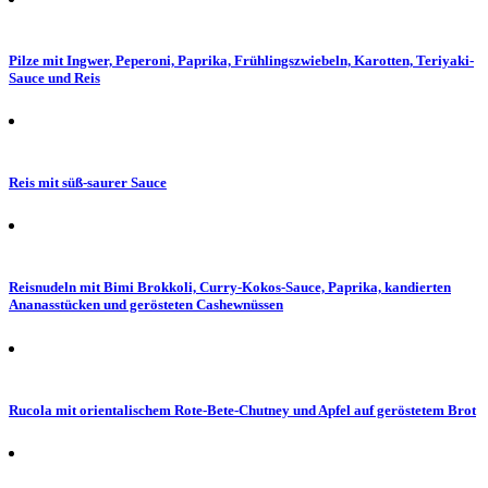
Pilze mit Ingwer, Peperoni, Paprika, Frühlingszwiebeln, Karotten, Teriyaki-
Sauce und Reis
Reis mit süß-saurer Sauce
Reisnudeln mit Bimi Brokkoli, Curry-Kokos-Sauce, Paprika, kandierten
Ananasstücken und gerösteten Cashewnüssen
Rucola mit orientalischem Rote-Bete-Chutney und Apfel auf geröstetem Brot