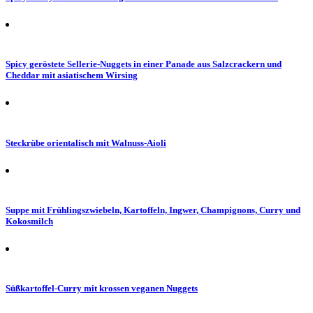
Spicy geröstete Sellerie-Nuggets in einer Panade aus Salzcrackern und
Cheddar mit asiatischem Wirsing
Steckrübe orientalisch mit Walnuss-Aioli
Suppe mit Frühlingszwiebeln, Kartoffeln, Ingwer, Champignons, Curry und
Kokosmilch
Süßkartoffel-Curry mit krossen veganen Nuggets