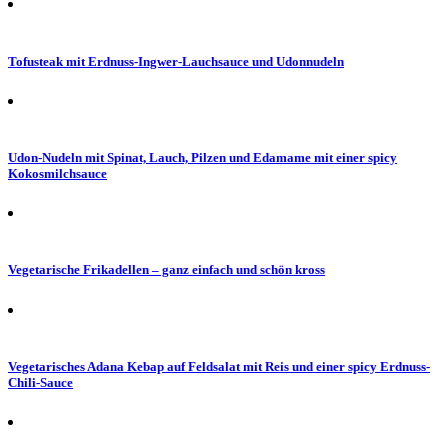
Tofusteak mit Erdnuss-Ingwer-Lauchsauce und Udonnudeln
Udon-Nudeln mit Spinat, Lauch, Pilzen und Edamame mit einer spicy
Kokosmilchsauce
Vegetarische Frikadellen – ganz einfach und schön kross
Vegetarisches Adana Kebap auf Feldsalat mit Reis und einer spicy Erdnuss-
Chili-Sauce