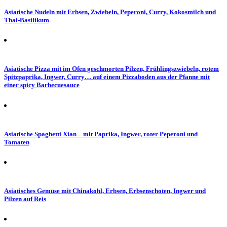
Asiatische Nudeln mit Erbsen, Zwiebeln, Peperoni, Curry, Kokosmilch und
Thai-Basilikum
Asiatische Pizza mit im Ofen geschmorten Pilzen, Frühlingszwiebeln, rotem
Spitzpaprika, Ingwer, Curry… auf einem Pizzaboden aus der Pfanne mit
einer spicy Barbecuesauce
Asiatische Spaghetti Xian – mit Paprika, Ingwer, roter Peperoni und
Tomaten
Asiatisches Gemüse mit Chinakohl, Erbsen, Erbsenschoten, Ingwer und
Pilzen auf Reis